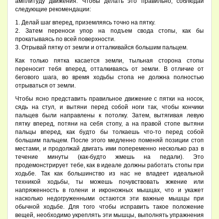
амплитуду движения. Чтобы делать это правильно, соблюдай
следующие рекомендации:
1. Делай шаг вперед, приземляясь точно на пятку.
2. Затем переноси упор на подъем свода стопы, как бы
прокатываясь по всей поверхности.
3. Отрывай пятку от земли и отталкивайся большим пальцем.
Как только пятка касается земли, тыльная сторона стопы
переносит тебя вперед, отталкиваясь от земли. В отличие от
бегового шага, во время ходьбы стопа не должна полностью
отрываться от земли.
Чтобы ясно представить правильное движение с пятки на носок,
сядь на стул, и вытяни перед собой ноги так, чтобы кончики
пальцев были направлены к потолку. Затем, вытягивая левую
пятку вперед, потяни на себя стопу, а на правой стопе вытяни
пальцы вперед, как будто бы толкаешь что-то перед собой
большим пальцем. После этого медленно поменяй позиции стоп
местами, и продолжай двигать ими попеременно несколько раз в
течение минуты (как-будто жмешь на педали). Это
продемонстрирует тебе, как в идеале должны работать стопы при
ходьбе. Так как большинство из нас не владеет идеальной
техникой ходьбы, ты можешь почувствовать жжение или
напряженность в голени и икроножных мышцах, что и укажет
насколько недогруженными остаются эти важные мышцы при
обычной ходьбе. Для того чтобы исправить такое положение
вещей, необходимо укреплять эти мышцы, выполнять упражнения