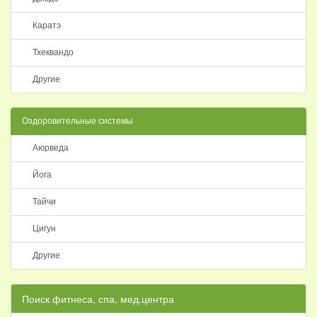
Каратэ
Тхеквандо
Другие
Оздоровительные системы
Аюрведа
Йога
Тайчи
Цигун
Другие
Поиск фитнеса, спа, мед.центра