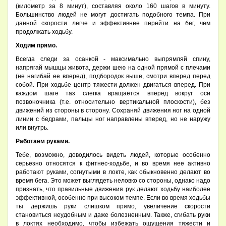
(километр за 8 минут), составляя около 160 шагов в минуту.
Большинство людей не могут достигать подобного темпа. При
данной скорости легче и эффективнее перейти на бег, чем
продолжать ходьбу.
Ходим прямо.
Всегда следи за осанкой - максимально выпрямляй спину,
напрягай мышцы живота, держи шею на одной прямой с плечами
(не нагибай ее вперед), подбородок выше, смотри вперед перед
собой. При ходьбе центр тяжести должен двигаться вперед. При
каждом шаге таз слегка вращается вперед вокруг оси
позвоночника (т.е. относительно вертикальной плоскости), без
движений из стороны в сторону. Сохраняй движения ног на одной
линии с бедрами, пальцы ног направлены вперед, но не наружу
или внутрь.
Работаем руками.
Тебе, возможно, доводилось видеть людей, которые особенно
серьезно относятся к фитнес-ходьбе, и во время нее активно
работают руками, согнутыми в локте, как обыкновенно делают во
время бега. Это может выглядеть неловко со стороны, однако надо
признать, что правильные движения рук делают ходьбу наиболее
эффективной, особенно при высоком темпе. Если во время ходьбы
ты держишь руки слишком прямо, увеличение скорости
становиться неудобным и даже болезненным. Также, сгибать руки
в локтях необходимо, чтобы избежать ощущения тяжести и