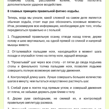
плавному спуску, расслабляй колени, чтобы поглотить
дополнительное ударное воздействие.
8 главных принципа правильной фитнес-ходьбы.
Теперь, когда мы узнали, какой сложной на самом деле является
обычная ходьба, стоит еще раз обозначить основные моменты.
Итак, резюмируем всю информацию, необходимую для того, чтобы
передвигаться правильно и с пользой:
1. Поддерживай правильную осанку, отводи назад плечи, держи
голову и шею вертикально, на одной прямой со спиной и напрягай
мышцы живота.
2. Отталкивайся пальцами ноги, находящейся в момент шага
позади и опускайся точно на пятку ноги, идущей впереди.
3. "Прокатывай" шаг через всю стопу - от пятки до свода подъема
стопы и финального толчка пальцами ноги, позволяя лодыжке
совершить полную возможную амплитуду движения.
4. Контролируй длину шага. Лучше совершать большее количество
шагов в минуту, чем пытаться искусственно растянуть шаг.
5. Сгибай руки в локтях под прямым углом, и совершай движения
от плеча, не забывая держать руки ближе к телу.
6. Держи руки свободными, не сжимай их, и контролируй
правильную амплитуду размаха.