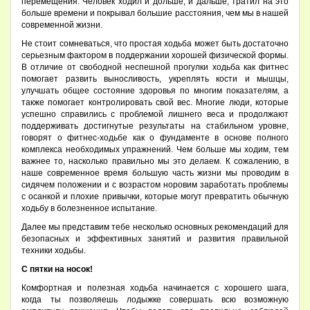
перемещения. Человек ходил и дольше, и дальше, тратил на это
больше времени и покрывал большие расстояния, чем мы в нашей
современной жизни.
Не стоит сомневаться, что простая ходьба может быть достаточно
серьезным фактором в поддержании хорошей физической формы.
В отличие от свободной неспешной прогулки ходьба как фитнес
помогает развить выносливость, укреплять кости и мышцы,
улучшать общее состояние здоровья по многим показателям, а
также помогает контролировать свой вес. Многие люди, которые
успешно справились с проблемой лишнего веса и продолжают
поддерживать достигнутые результаты на стабильном уровне,
говорят о фитнес-ходьбе как о фундаменте в основе полного
комплекса необходимых упражнений. Чем больше мы ходим, тем
важнее то, насколько правильно мы это делаем. К сожалению, в
наше современное время большую часть жизни мы проводим в
сидячем положении и с возрастом норовим заработать проблемы
с осанкой и плохие привычки, которые могут превратить обычную
ходьбу в болезненное испытание.
Далее мы представим тебе несколько основных рекомендаций для
безопасных и эффективных занятий и развития правильной
техники ходьбы.
С пятки на носок!
Комфортная и полезная ходьба начинается с хорошего шага,
когда ты позволяешь лодыжке совершать всю возможную