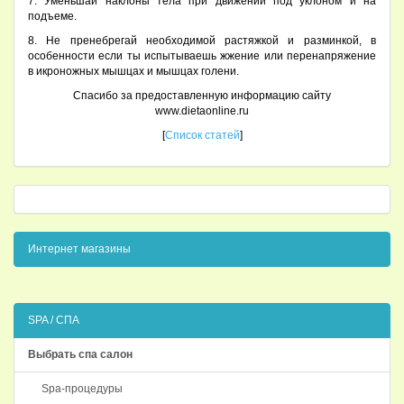
7. Уменьшай наклоны тела при движении под уклоном и на
подъеме.
8. Не пренебрегай необходимой растяжкой и разминкой, в
особенности если ты испытываешь жжение или перенапряжение
в икроножных мышцах и мышцах голени.
Спасибо за предоставленную информацию сайту
www.dietaonline.ru
[
Список статей
]
Интернет магазины
SPA / СПА
Выбрать спа салон
Spa-процедуры