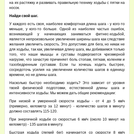
на их растяжку и развивать правильную технику ходьбы с пятки на
носок.
Найди свой шаг.
У каждого есть своя, наиболее комфортная длина шага - у кого-то
меньше, у кого-то больше. Одной из наиболее частых ошибок,
возникающей у начинающих заниматься фитнес-ходьбой,
является непроизвольное увеличение ширины шага как следствие
желания увеличить скорость. Это допустимо для бега, но никак не
для ходьбы, так как, увеличивая длину шага, мы добиваемся только
того, что наши мышцы и суставы подвергаются чрезмерной
нагрузке, что зачастую причиняет боль стопам, пяткам, коленям и
тазобедренным суставам. Если ты хочешь ходить быстрее,
сосредоточь усилия на увеличении количества шагов в единицу
времени, но не длины шага.
Насколько быстро необходимо ходить? Это зависит от уровня
твоей физической подготовки, естественной длины шага и
интенсивности ходьбы. Мы можем дать общие рекомендации:
При низкой и умеренной скорости ходьбы - от 4 до 5 км/ч
(примерно, километр за 12 минут) - количество шагов в минуту
должно составлять 115-120.
При энергичной ходьбе со скоростью 6 км/ч (около 10 минут на
километр) - 135 шагов в минуту.
Быстрая ходьба (легкий бег) начинается со скорости 8 км/ч