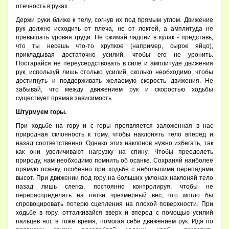
отечность в руках.
Держи руки ближе к телу, согнув их под прямым углом. Движение
рук должно исходить от плеча, не от локтей, а амплитуда не
превышать уровня груди. Не сжимай ладони в кулак - представь,
что ты несешь что-то хрупкое (например, сырое яйцо),
прикладывая достаточно усилий, чтобы его не уронить.
Постарайся не переусердствовать в силе и амплитуде движения
рук, используй лишь столько усилий, сколько необходимо, чтобы
достигнуть и поддерживать желаемую скорость движения. Не
забывай, что между движением рук и скоростью ходьбы
существует прямая зависимость.
Штурмуем горы.
При ходьбе на гору и с горы проявляется заложенная в нас
природная склонность к тому, чтобы наклонять тело вперед и
назад соответственно. Однако этих наклонов нужно избегать, так
как они увеличивают нагрузку на спину. Чтобы преодолеть
природу, нам необходимо помнить об осанке. Сохраняй наиболее
прямую осанку, особенно при ходьбе с небольшими перепадами
высот. При движении под гору на больших уклонах наклоняй тело
назад лишь слегка, постоянно контролируя, чтобы не
перераспределять на пятки чрезмерный вес, что могло бы
спровоцировать потерю сцепления на плохой поверхности. При
ходьбе в гору, отталкивайся вверх и вперед с помощью усилий
пальцев ног, в тоже время, помогая себе движением рук. Идя по