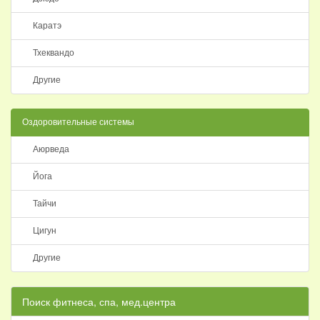
Каратэ
Тхеквандо
Другие
Оздоровительные системы
Аюрведа
Йога
Тайчи
Цигун
Другие
Поиск фитнеса, спа, мед.центра