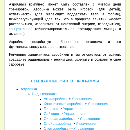
Аэробный комплекс может быть составлен с учетом цели
тренировок. Аэробика может быть игровой (для детей),
атлетической (для желающих поддержать тело в форме),
психорегулирующей (для тех, кто в процессе занятий желает
расслабиться, избавиться от негативной энергии, взбодриться),
танцевальной
(общеоздоровительная, тренирующая мышцы и
дыхание).
Аэробика способствует обновлению организма и его
функциональному совершенствованию.
Регулярно занимайтесь аэробикой и вы откажетесь от врачей,
создадите рациональный режим дня, укрепите и сохраните свое
здоровье!
СТАНДАРТНЫЕ ФИТНЕС ПРОГРАММЫ
Аэробика
Виды аэробики
Аквааэробика
->
Упражнения
Классическая аэробика
->
Упражнения
Пилатес
->
Упражнения
Сайклинг
->
Упражнения
Силовая аэробика
->
Упражнения
Слайд аэробика
->
Упражнения
Степ аэробика
->
Упражнения