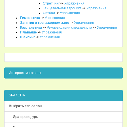
Стретчинг
->
Упражнения
Танцевальная аэробика
->
Упражнения
Фитбол
->
Упражнения
Гимнастика
->
Упражнения
Занятия в тренажерном зале
->
Упражнения
Калланетика
->
Рекомендации специалиста
->
Упражнения
Плавание
->
Упражнения
Шейпинг
->
Упражнения
Интернет магазины
SPA / СПА
Выбрать спа салон
Spa-процедуры