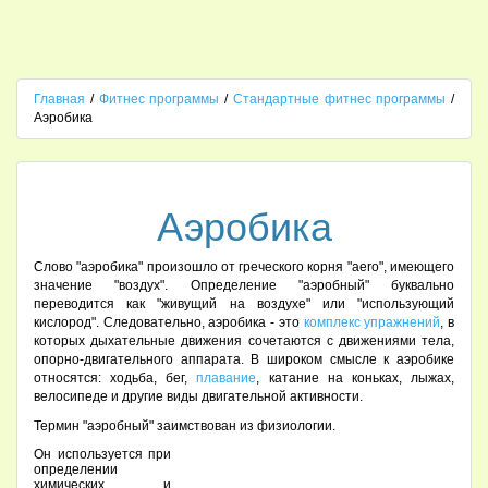
Главная
/
Фитнес программы
/
Стандартные фитнес программы
/
Аэробика
Аэробика
Cлово "аэробика" произошло от греческого корня "аerо", имеющего
значение "воздух". Определение "аэробный" буквально
переводится как "живущий на воздухе" или "использующий
кислород". Следовательно, аэробика - это
комплекс упражнений
, в
которых дыхательные движения сочетаются с движениями тела,
опорно-двигательного аппарата. В широком смысле к аэробике
относятся: ходьба, бег,
плавание
, катание на коньках, лыжах,
велосипеде и другие виды двигательной активности.
Термин "аэробный" заимствован из физиологии.
Он используется при
определении
химических и