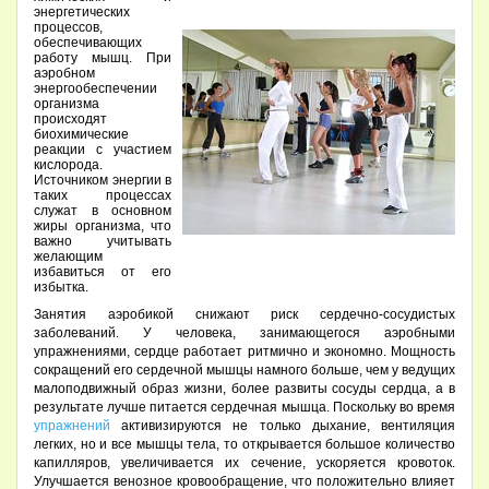
энергетических
процессов,
обеспечивающих
работу мышц. При
аэробном
энергообеспечении
организма
происходят
биохимические
реакции с участием
кислорода.
Источником энергии в
таких процессах
служат в основном
жиры организма, что
важно учитывать
желающим
избавиться от его
избытка.
Занятия аэробикой снижают риск сердечно-сосудистых
заболеваний. У человека, занимающегося аэробными
упражнениями, сердце работает ритмично и экономно. Мощность
сокращений его сердечной мышцы намного больше, чем у ведущих
малоподвижный образ жизни, более развиты сосуды сердца, а в
результате лучше питается сердечная мышца. Поскольку во время
упражнений
активизируются не только дыхание, вентиляция
легких, но и все мышцы тела, то открывается большое количество
капилляров, увеличивается их сечение, ускоряется кровоток.
Улучшается венозное кровообращение, что положительно влияет