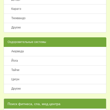
Каратэ
Тхеквандо
Другие
Оздоровительные системы
Аюрведа
Йога
Тайчи
Цигун
Другие
Поиск фитнеса, спа, мед.центра