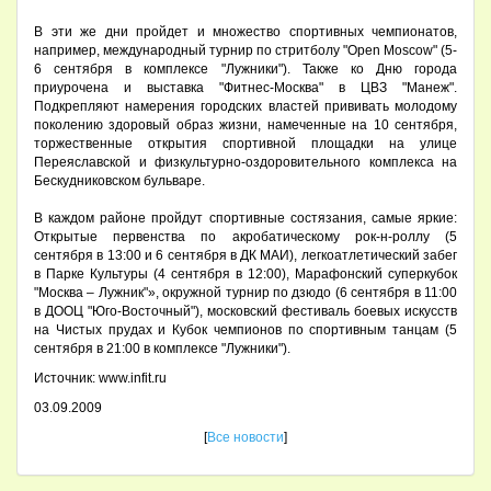
В эти же дни пройдет и множество спортивных чемпионатов,
например, международный турнир по стритболу "Open Moscow" (5-
6 сентября в комплексе "Лужники"). Также ко Дню города
приурочена и выставка "Фитнес-Москва" в ЦВЗ "Манеж".
Подкрепляют намерения городских властей прививать молодому
поколению здоровый образ жизни, намеченные на 10 сентября,
торжественные открытия спортивной площадки на улице
Переяславской и физкультурно-оздоровительного комплекса на
Бескудниковском бульваре.
В каждом районе пройдут спортивные состязания, самые яркие:
Открытые первенства по акробатическому рок-н-роллу (5
сентября в 13:00 и 6 сентября в ДК МАИ), легкоатлетический забег
в Парке Культуры (4 сентября в 12:00), Марафонский суперкубок
"Москва – Лужник"», окружной турнир по дзюдо (6 сентября в 11:00
в ДООЦ "Юго-Восточный"), московский фестиваль боевых искусств
на Чистых прудах и Кубок чемпионов по спортивным танцам (5
сентября в 21:00 в комплексе "Лужники").
Источник: www.infit.ru
03.09.2009
[
Все новости
]