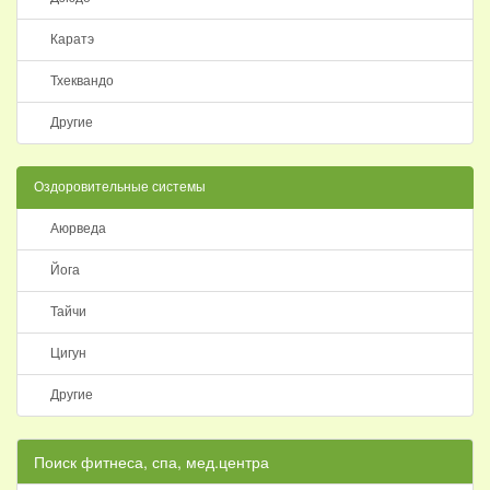
Каратэ
Тхеквандо
Другие
Оздоровительные системы
Аюрведа
Йога
Тайчи
Цигун
Другие
Поиск фитнеса, спа, мед.центра