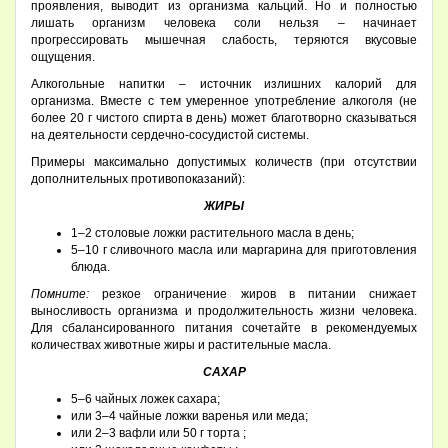
проявления, выводит из организма кальций. Но и полностью
лишать организм человека соли нельзя – начинает
прогрессировать мышечная слабость, теряются вкусовые
ощущения.
Алкогольные напитки – источник излишних калорий для
организма. Вместе с тем умеренное употребление алкоголя (не
более 20 г чистого спирта в день) может благотворно сказываться
на деятельности сердечно-сосудистой системы.
Примеры максимально допустимых количеств (при отсутствии
дополнительных противопоказаний):
ЖИРЫ
1–2 столовые ложки растительного масла в день;
5–10 г сливочного масла или маргарина для приготовления
блюда.
Помните:
резкое ограничение жиров в питании снижает
выносливость организма и продолжительность жизни человека.
Для сбалансированного питания сочетайте в рекомендуемых
количествах животные жиры и растительные масла.
САХАР
5–6 чайных ложек сахара;
или 3–4 чайные ложки варенья или меда;
или 2–3 вафли или 50 г торта ;