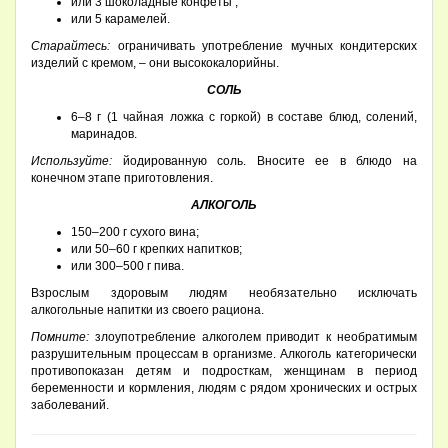
или 3 шоколадные конфеты ;
или 5 карамелей.
Старайтесь:
ограничивать употребление мучных кондитерских
изделий с кремом, – они высококалорийны.
СОЛЬ
6–8 г (1 чайная ложка с горкой) в составе блюд, солений,
маринадов.
Используйте:
йодированную соль. Вносите ее в блюдо на
конечном этапе приготовления.
АЛКОГОЛЬ
150–200 г сухого вина;
или 50–60 г крепких напитков;
или 300–500 г пива.
Взрослым здоровым людям необязательно исключать
алкогольные напитки из своего рациона.
Помните:
злоупотребление алкоголем приводит к необратимым
разрушительным процессам в организме. Алкоголь категорически
противопоказан детям и подросткам, женщинам в период
беременности и кормления, людям с рядом хронических и острых
заболеваний.