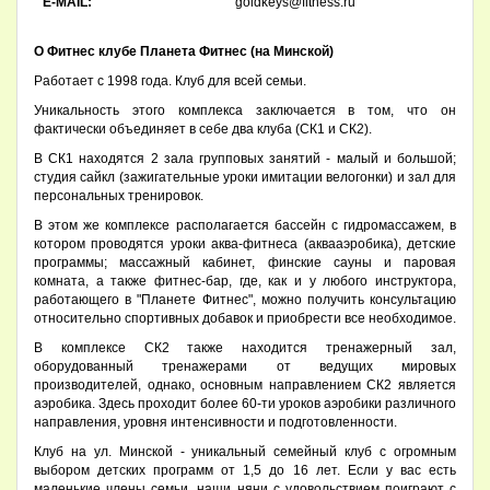
E-MAIL:
goldkeys@fitness.ru
О Фитнес клубе Планета Фитнес (на Минской)
Работает с 1998 года. Клуб для всей семьи.
Уникальность этого комплекса заключается в том, что он
фактически объединяет в себе два клуба (СК1 и СК2).
В СК1 находятся 2 зала групповых занятий - малый и большой;
студия сайкл (зажигательные уроки имитации велогонки) и зал для
персональных тренировок.
В этом же комплексе располагается бассейн с гидромассажем, в
котором проводятся уроки аква-фитнеса (аквааэробика), детские
программы; массажный кабинет, финские сауны и паровая
комната, а также фитнес-бар, где, как и у любого инструктора,
работающего в "Планете Фитнес", можно получить консультацию
относительно спортивных добавок и приобрести все необходимое.
В комплексе СК2 также находится тренажерный зал,
оборудованный тренажерами от ведущих мировых
производителей, однако, основным направлением СК2 является
аэробика. Здесь проходит более 60-ти уроков аэробики различного
направления, уровня интенсивности и подготовленности.
Клуб на ул. Минской - уникальный семейный клуб с огромным
выбором детских программ от 1,5 до 16 лет. Если у вас есть
маленькие члены семьи, наши няни с удовольствием поиграют с