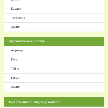
Каратэ
Тхеквандо
Другие
Оздоровительные системы
Аюрведа
Йога
Тайчи
Цигун
Другие
Поиск фитнеса, спа, мед.центра