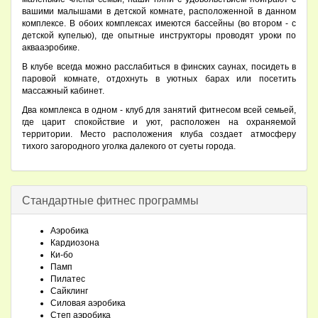
вашими малышами в детской комнате, расположенной в данном
комплексе. В обоих комплексах имеются бассейны (во втором - с
детской купелью), где опытные инструкторы проводят уроки по
аквааэробике.
В клубе всегда можно расслабиться в финских саунах, посидеть в
паровой комнате, отдохнуть в уютных барах или посетить
массажный кабинет.
Два комплекса в одном - клуб для занятий фитнесом всей семьей,
где царит спокойствие и уют, расположен на охраняемой
территории. Место расположения клуба создает атмосферу
тихого загородного уголка далекого от суеты города.
Стандартные фитнес программы
Аэробика
Кардиозона
Ки-бо
Памп
Пилатес
Сайклинг
Силовая аэробика
Степ аэробика