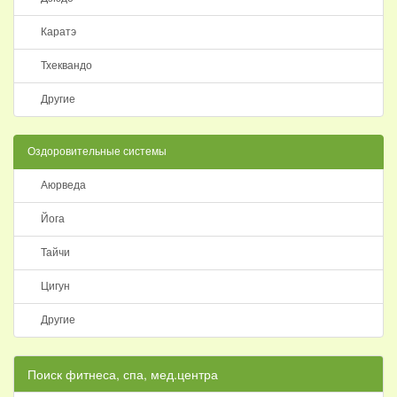
Каратэ
Тхеквандо
Другие
Оздоровительные системы
Аюрведа
Йога
Тайчи
Цигун
Другие
Поиск фитнеса, спа, мед.центра