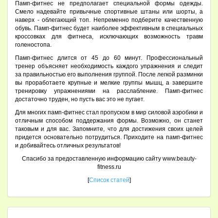
Памп-фитнес не предполагает специальной формы одежды.
Смело надевайте привычные спортивные штаны или шорты, а
наверх - облегающий топ. Непременно подберите качественную
обувь. Памп-фитнес будет наиболее эффективным в специальных
кроссовках для фитнеса, исключающих возможность травм
голеностопа.
Памп-фитнес длится от 45 до 60 минут. Профессиональный
тренер объясняет необходимость каждого упражнения и следит
за правильностью его выполнения группой. После легкой разминки
вы проработаете крупные и мелкие группы мышц, а завершите
тренировку упражнениями на расслабление. Памп-фитнес
достаточно труден, но пусть вас это не пугает.
Для многих памп-фитнес стал пропуском в мир силовой аэробики и
отличным способом поддержания формы. Возможно, он станет
таковым и для вас. Запомните, что для достижения своих целей
придется основательно потрудиться. Приходите на памп-фитнес
и добивайтесь отличных результатов!
Спасибо за предоставленную информацию сайту www.beauty-
fitness.ru
[
Список статей
]