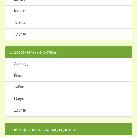
Каратэ
Тхеквандо
Другие
Оздоровительные системы
Аюрведа
Йога
Тайчи
Цигун
Другие
Поиск фитнеса, спа, мед.центра