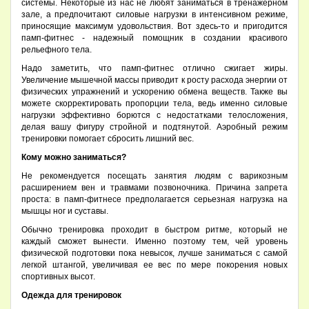
системы. Некоторые из нас не любят заниматься в тренажерном
зале, а предпочитают силовые нагрузки в интенсивном режиме,
приносящие максимум удовольствия. Вот здесь-то и пригодится
памп-фитнес - надежный помощник в создании красивого
рельефного тела.
Надо заметить, что памп-фитнес отлично сжигает жиры.
Увеличение мышечной массы приводит к росту расхода энергии от
физических упражнений и ускорению обмена веществ. Также вы
можете скорректировать пропорции тела, ведь именно силовые
нагрузки эффективно борются с недостатками телосложения,
делая вашу фигуру стройной и подтянутой. Аэробный режим
тренировки помогает сбросить лишний вес.
Кому можно заниматься?
Не рекомендуется посещать занятия людям с варикозным
расширением вен и травмами позвоночника. Причина запрета
проста: в памп-фитнесе предполагается серьезная нагрузка на
мышцы ног и суставы.
Обычно тренировка проходит в быстром ритме, который не
каждый сможет вынести. Именно поэтому тем, чей уровень
физической подготовки пока невысок, лучше заниматься с самой
легкой штангой, увеличивая ее вес по мере покорения новых
спортивных высот.
Одежда для тренировок