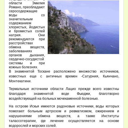
области Эмилия
Романо, преобладают
серосодержащие
воды со
значительным
содержанием
хлористых, йодистых
и бромистых солей
натрия. Они
рекомендуются при
расстройствах
обмена веществ,
заболеваниях
органов дыхания,
сердечно-сосудистой
системы и при
кожных болезнях.
В знаменитой Тоскане расположено множество источников,
известных еще с античных времен -Сатурния, Кьянчано,
Монтекатини.
Термальные источники области Лацио прежде всего известны
благодаря знаменитой воде Фьюджи, благотворно
воздействующей на больных мочекаменной болезнью.
На острове Искья имеются радоновые источники, воды которых
помогают больным артрозом и ревматизмом, ожирением и
нарушениями обмена веществ, а также Институты
талассотерапии, где лечение осуществляется на основе
водорослей и морских солей.