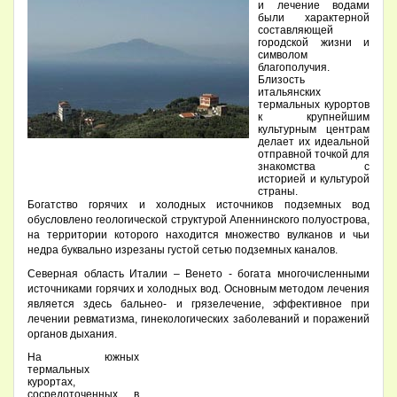
и лечение водами
были характерной
составляющей
городской жизни и
символом
благополучия.
Близость
итальянских
термальных курортов
к крупнейшим
культурным центрам
делает их идеальной
отправной точкой для
знакомства с
историей и культурой
страны.
Богатство горячих и холодных источников подземных вод
обусловлено геологической структурой Апеннинского полуострова,
на территории которого находится множество вулканов и чьи
недра буквально изрезаны густой сетью подземных каналов.
Северная область Италии – Венето - богата многочисленными
источниками горячих и холодных вод. Основным методом лечения
является здесь бальнео- и грязелечение, эффективное при
лечении ревматизма, гинекологических заболеваний и поражений
органов дыхания.
На южных
термальных
курортах,
сосредоточенных в