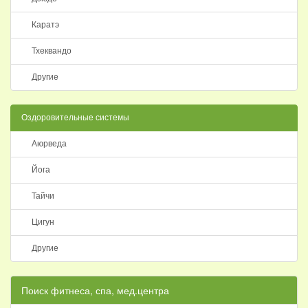
Каратэ
Тхеквандо
Другие
Оздоровительные системы
Аюрведа
Йога
Тайчи
Цигун
Другие
Поиск фитнеса, спа, мед.центра