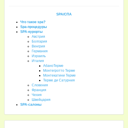
SPA/СПА
Что такое spa?
Spa-процедуры
SPA-курорты
Австрия
Болгария
Венгрия
Германия
Израиль
Италия
АбаноТерме
Монтегротто Терме
Монтекатини Терме
Терме ди Сатурния
Словения
Франция
Чехия
Швейцария
SPA-салоны