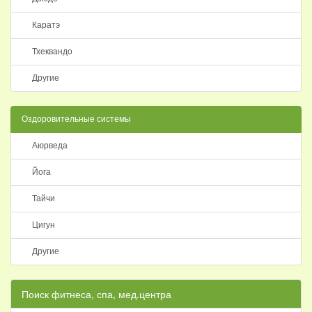
Каратэ
Тхеквандо
Другие
Оздоровительные системы
Аюрведа
Йога
Тайчи
Цигун
Другие
Поиск фитнеса, спа, мед.центра