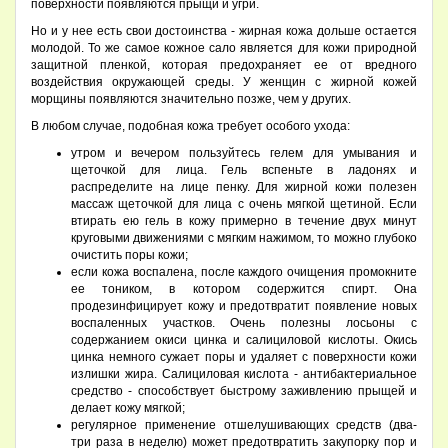
поверхности появляются прыщи и угри.
Но и у нее есть свои достоинства - жирная кожа дольше остается
молодой. То же самое кожное сало является для кожи природной
защитной пленкой, которая предохраняет ее от вредного
воздействия окружающей среды. У женщин с жирной кожей
морщины появляются значительно позже, чем у других.
В любом случае, подобная кожа требует особого ухода:
утром и вечером пользуйтесь гелем для умывания и
щеточкой для лица. Гель вспеньте в ладонях и
распределите на лице пенку. Для жирной кожи полезен
массаж щеточкой для лица с очень мягкой щетиной. Если
втирать ею гель в кожу примерно в течение двух минут
круговыми движениями с мягким нажимом, то можно глубоко
очистить поры кожи;
если кожа воспалена, после каждого очищения промокните
ее тоником, в котором содержится спирт. Она
продезинфицирует кожу и предотвратит появление новых
воспаленных участков. Очень полезны лосьоны с
содержанием окиси цинка и салициловой кислоты. Окись
цинка немного сужает поры и удаляет с поверхности кожи
излишки жира. Салициловая кислота - антибактериальное
средство - способствует быстрому заживлению прыщей и
делает кожу мягкой;
регулярное применение отшелушивающих средств (два-
три раза в неделю) может предотвратить закупорку пор и