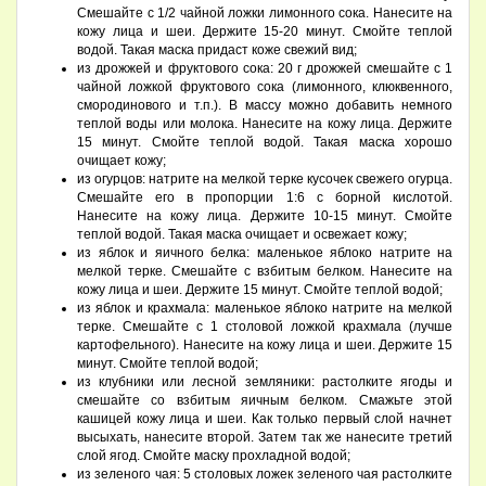
Смешайте с 1/2 чайной ложки лимонного сока. Нанесите на
кожу лица и шеи. Держите 15-20 минут. Смойте теплой
водой. Такая маска придаст коже свежий вид;
из дрожжей и фруктового сока: 20 г дрожжей смешайте с 1
чайной ложкой фруктового сока (лимонного, клюквенного,
смородинового и т.п.). В массу можно добавить немного
теплой воды или молока. Нанесите на кожу лица. Держите
15 минут. Смойте теплой водой. Такая маска хорошо
очищает кожу;
из огурцов: натрите на мелкой терке кусочек свежего огурца.
Смешайте его в пропорции 1:6 с борной кислотой.
Нанесите на кожу лица. Держите 10-15 минут. Смойте
теплой водой. Такая маска очищает и освежает кожу;
из яблок и яичного белка: маленькое яблоко натрите на
мелкой терке. Смешайте с взбитым белком. Нанесите на
кожу лица и шеи. Держите 15 минут. Смойте теплой водой;
из яблок и крахмала: маленькое яблоко натрите на мелкой
терке. Смешайте с 1 столовой ложкой крахмала (лучше
картофельного). Нанесите на кожу лица и шеи. Держите 15
минут. Смойте теплой водой;
из клубники или лесной земляники: растолките ягоды и
смешайте со взбитым яичным белком. Смажьте этой
кашицей кожу лица и шеи. Как только первый слой начнет
высыхать, нанесите второй. Затем так же нанесите третий
слой ягод. Смойте маску прохладной водой;
из зеленого чая: 5 столовых ложек зеленого чая растолките