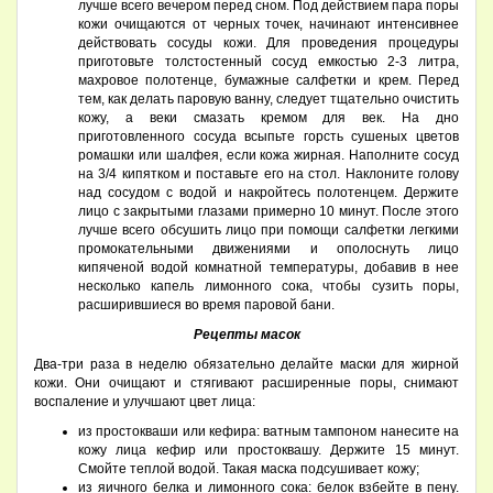
лучше всего вечером перед сном. Под действием пара поры
кожи очищаются от черных точек, начинают интенсивнее
действовать сосуды кожи. Для проведения процедуры
приготовьте толстостенный сосуд емкостью 2-3 литра,
махровое полотенце, бумажные салфетки и крем. Перед
тем, как делать паровую ванну, следует тщательно очистить
кожу, а веки смазать кремом для век. На дно
приготовленного сосуда всыпьте горсть сушеных цветов
ромашки или шалфея, если кожа жирная. Наполните сосуд
на 3/4 кипятком и поставьте его на стол. Наклоните голову
над сосудом с водой и накройтесь полотенцем. Держите
лицо с закрытыми глазами примерно 10 минут. После этого
лучше всего обсушить лицо при помощи салфетки легкими
промокательными движениями и ополоснуть лицо
кипяченой водой комнатной температуры, добавив в нее
несколько капель лимонного сока, чтобы сузить поры,
расширившиеся во время паровой бани.
Рецепты масок
Два-три раза в неделю обязательно делайте маски для жирной
кожи. Они очищают и стягивают расширенные поры, снимают
воспаление и улучшают цвет лица:
из простокваши или кефира: ватным тампоном нанесите на
кожу лица кефир или простоквашу. Держите 15 минут.
Смойте теплой водой. Такая маска подсушивает кожу;
из яичного белка и лимонного сока: белок взбейте в пену.