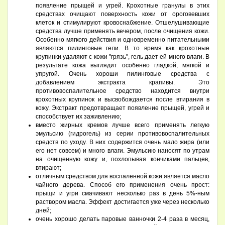
появление прыщей и угрей. Крохотные гранулы в этих
средствах очищают поверхность кожи от ороговевших
клеток и стимулируют кровоснабжение. Отшелушивающие
средства лучше применять вечером, после очищения кожи.
Особенно мягкого действия и одновременно питательными
являются пилинговые гели. В то время как крохотные
крупинки удаляют с кожи "грязь", гель дает ей много влаги. В
результате кожа выглядит особенно гладкой, мягкой и
упругой. Очень хороши пилинговые средства с
добавлением экстракта крапивы. Это
противовоспалительное средство находится внутри
крохотных крупинок и высвобождается после втирания в
кожу. Экстракт предотвращает появление прыщей, угрей и
способствует их заживлению;
вместо жирных кремов лучше всего применять легкую
эмульсию (гидрогель) из серии противовоспалительных
средств по уходу. В них содержится очень мало жира (или
его нет совсем) и много влаги. Эмульсию наносят по утрам
на очищенную кожу и, похлопывая кончиками пальцев,
втирают;
отличным средством для воспаленной кожи является масло
чайного дерева. Способ его применения очень прост:
прыщи и угри смачивают несколько раз в день 5%-ным
раствором масла. Эффект достигается уже через несколько
дней;
очень хорошо делать паровые ванночки 2-4 раза в месяц,