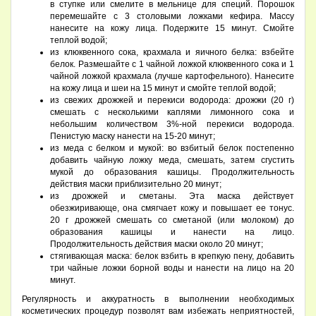
в ступке или смелите в мельнице для специй. Порошок
перемешайте с 3 столовыми ложками кефира. Массу
нанесите на кожу лица. Подержите 15 минут. Смойте
теплой водой;
из клюквенного сока, крахмала и яичного белка: взбейте
белок. Размешайте с 1 чайной ложкой клюквенного сока и 1
чайной ложкой крахмала (лучше картофельного). Нанесите
на кожу лица и шеи на 15 минут и смойте теплой водой;
из свежих дрожжей и перекиси водорода: дрожжи (20 г)
смешать с несколькими каплями лимонного сока и
небольшим количеством 3%-ной перекиси водорода.
Пенистую маску нанести на 15-20 минут;
из меда с белком и мукой: во взбитый белок постепенно
добавить чайную ложку меда, смешать, затем сгустить
мукой до образования кашицы. Продолжительность
действия маски приблизительно 20 минут;
из дрожжей и сметаны. Эта маска действует
обезжиривающе, она смягчает кожу и повышает ее тонус.
20 г дрожжей смешать со сметаной (или молоком) до
образования кашицы и нанести на лицо.
Продолжительность действия маски около 20 минут;
стягивающая маска: белок взбить в крепкую пену, добавить
три чайные ложки борной воды и нанести на лицо на 20
минут.
Регулярность и аккуратность в выполнении необходимых
косметических процедур позволят вам избежать неприятностей,