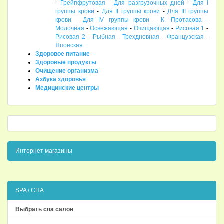
-
Грейпфрутовая
-
Для разгрузочных дней
-
Для I
группы крови
-
Для II группы крови
-
Для III группы
крови
-
Для IV группы крови
-
К. Протасова
-
Молочная
-
Освежающая
-
Очищающая
-
Рисовая 1
-
Рисовая 2
-
Рыбная
-
Трехдневная
-
Французская
-
Японская
Здоровое питание
Здоровые продукты
Очищение организма
Азбука здоровья
Медицинские центры
Интернет магазины
SPA / СПА
Выбрать спа салон