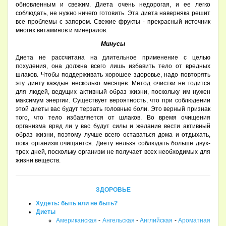
обновленным и свежим. Диета очень недорогая, и ее легко
соблюдать, не нужно ничего готовить. Эта диета наверняка решит
все проблемы с запором. Свежие фрукты - прекрасный источник
многих витаминов и минералов.
Минусы
Диета не рассчитана на длительное применение с целью
похудения, она должна всего лишь избавить тело от вредных
шлаков. Чтобы поддерживать хорошее здоровье, надо повторять
эту диету каждые несколько месяцев. Метод очистки не годится
для людей, ведущих активный образ жизни, поскольку им нужен
максимум энергии. Существует вероятность, что при соблюдении
этой диеты вас будут терзать головные боли. Это верный признак
того, что тело избавляется от шлаков. Во время очищения
организма вряд ли у вас будут силы и желание вести активный
образ жизни, поэтому лучше всего оставаться дома и отдыхать,
пока организм очищается. Диету нельзя соблюдать больше двух-
трех дней, поскольку организм не получает всех необходимых для
жизни веществ.
ЗДОРОВЬЕ
Худеть: быть или не быть?
Диеты
Американская
-
Ангельская
-
Английская
-
Ароматная