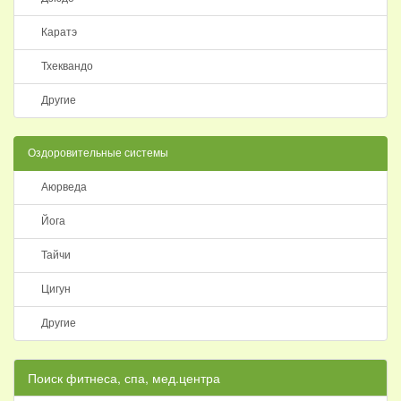
Каратэ
Тхеквандо
Другие
Оздоровительные системы
Аюрведа
Йога
Тайчи
Цигун
Другие
Поиск фитнеса, спа, мед.центра