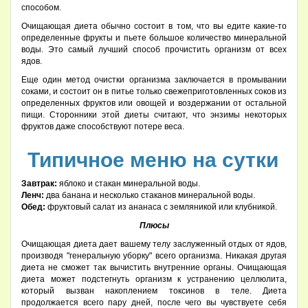
способом.
Очищающая диета обычно состоит в том, что вы едите какие-то
определенные фрукты и пьете большое количество минеральной
воды. Это самый лучший способ прочистить организм от всех
ядов.
Еще один метод очистки организма заключается в промывании
соками, и состоит он в питье только свежеприготовленных соков из
определенных фруктов или овощей и воздержании от остальной
пищи. Сторонники этой диеты считают, что энзимы некоторых
фруктов даже способствуют потере веса.
Типичное меню на сутки
Завтрак:
яблоко и стакан минеральной воды.
Ленч:
два банана и несколько стаканов минеральной воды.
Обед:
фруктовый салат из ананаса с земляникой или клубникой.
Плюсы
Очищающая диета дает вашему телу заслуженный отдых от ядов,
производя "генеральную уборку" всего организма. Никакая другая
диета не сможет так вычистить внутренние органы. Очищающая
диета может подстегнуть организм к устранению целлюлита,
который вызван накоплением токсинов в теле. Диета
продолжается всего пару дней, после чего вы чувствуете себя