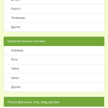
Каратэ
Тхеквандо
Другие
Оздоровительные системы
Аюрведа
Йога
Тайчи
Цигун
Другие
Поиск фитнеса, спа, мед.центра