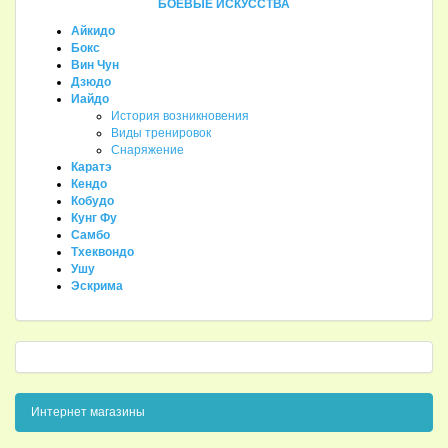
БОЕВЫЕ ИСКУССТВА
Айкидо
Бокс
Вин Чун
Дзюдо
Иайдо
История возникновения
Виды тренировок
Снаряжение
Каратэ
Кендо
Кобудо
Кунг Фу
Самбо
Тхеквондо
Ушу
Эскрима
Интернет магазины