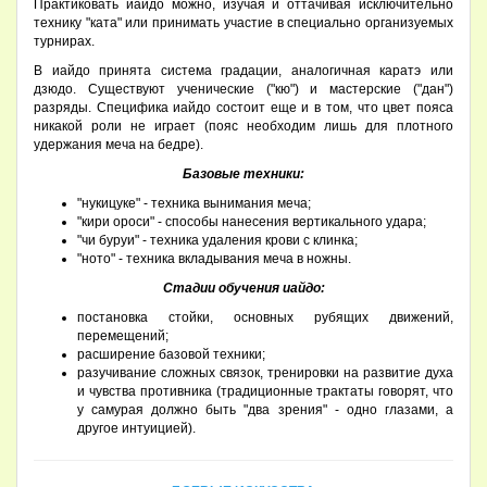
Практиковать иайдо можно, изучая и оттачивая исключительно
технику "ката" или принимать участие в специально организуемых
турнирах.
В иайдо принята система градации, аналогичная каратэ или
дзюдо. Существуют ученические ("кю") и мастерские ("дан")
разряды. Специфика иайдо состоит еще и в том, что цвет пояса
никакой роли не играет (пояс необходим лишь для плотного
удержания меча на бедре).
Базовые техники:
"нукицуке" - техника вынимания меча;
"кири ороси" - способы нанесения вертикального удара;
"чи буруи" - техника удаления крови с клинка;
"ното" - техника вкладывания меча в ножны.
Стадии обучения иайдо:
постановка стойки, основных рубящих движений,
перемещений;
расширение базовой техники;
разучивание сложных связок, тренировки на развитие духа
и чувства противника (традиционные трактаты говорят, что
у самурая должно быть "два зрения" - одно глазами, а
другое интуицией).