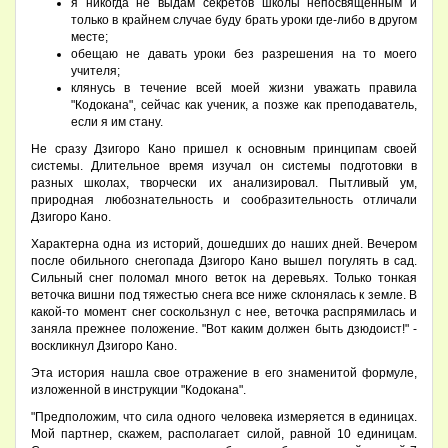
я никогда не выдам секретов школы непосвященным и
только в крайнем случае буду брать уроки где-либо в другом
месте;
обещаю не давать уроки без разрешения на то моего
учителя;
клянусь в течение всей моей жизни уважать правила
"Кодокана", сейчас как ученик, а позже как преподаватель,
если я им стану.
Не сразу Дзигоро Кано пришел к основным принципам своей
системы. Длительное время изучал он системы подготовки в
разных школах, творчески их анализировал. Пытливый ум,
природная любознательность и сообразительность отличали
Дзигоро Кано.
Характерна одна из историй, дошедших до наших дней. Вечером
после обильного снегопада Дзигоро Кано вышел погулять в сад.
Сильный снег поломал много веток на деревьях. Только тонкая
веточка вишни под тяжестью снега все ниже склонялась к земле. В
какой-то момент снег соскользнул с нее, веточка распрямилась и
заняла прежнее положение. "Вот каким должен быть дзюдоист!" -
воскликнул Дзигоро Кано.
Эта история нашла свое отражение в его знаменитой формуле,
изложенной в инструкции "Кодокана".
"Предположим, что сила одного человека измеряется в единицах.
Мой партнер, скажем, располагает силой, равной 10 единицам.