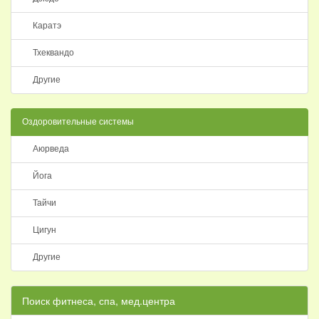
Каратэ
Тхеквандо
Другие
Оздоровительные системы
Аюрведа
Йога
Тайчи
Цигун
Другие
Поиск фитнеса, спа, мед.центра