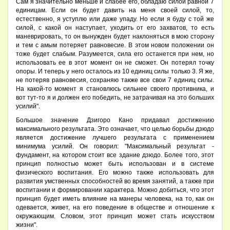
Сам я значительно меньше и слабее его, обладаю силой равной 7
единицам. Если он будет давить на меня своей силой, то,
естественно, я уступлю или даже упаду. Но если я буду с той же
силой, с какой он наступает, уходить от его захватов, то есть
маневрировать, то он вынужден будет наклоняться в мою сторону
и тем с амым потеряет равновесие. В этом новом положении он
тоже будет слабым. Разумеется, сила его останется при нем, но
использовать ее в этот момент он не сможет. Он потерял точку
опоры. И теперь у него осталось из 10 единиц силы только 3. Я же,
не потеряв равновесия, сохраняю также все свои 7 единиц силы.
На какой-то момент я становлюсь сильнее своего противника, и
вот тут-то я и должен его победить, не затрачивая на это больших
усилий".
Большое значение Дзигоро Кано придавал достижению
максимального результата. Это означает, что целью борьбы дзюдо
является достижение лучшего результата с применением
минимума усилий. Он говорил: "Максимальный результат -
фундамент, на котором стоит все здание дзюдо. Более того, этот
принцип полностью может быть использован и в системе
физического воспитания. Его можно также использовать для
развития умственных способностей во время занятий, а также при
воспитании и формировании характера. Можно добиться, что этот
принцип будет иметь влияние на манеры человека, на то, как он
одевается, живет, на его поведение в обществе и отношение к
окружающим. Словом, этот принцип может стать искусством
жизни".