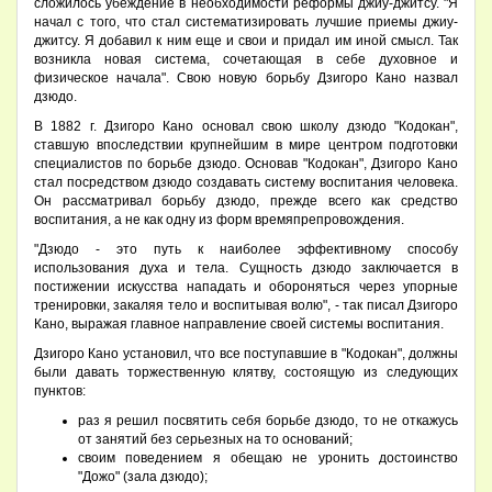
сложилось убеждение в необходимости реформы джиу-джитсу. "Я
начал с того, что стал систематизировать лучшие приемы джиу-
джитсу. Я добавил к ним еще и свои и придал им иной смысл. Так
возникла новая система, сочетающая в себе духовное и
физическое начала". Свою новую борьбу Дзигоро Кано назвал
дзюдо.
В 1882 г. Дзигоро Кано основал свою школу дзюдо "Кодокан",
ставшую впоследствии крупнейшим в мире центром подготовки
специалистов по борьбе дзюдо. Основав "Кодокан", Дзигоро Кано
стал посредством дзюдо создавать систему воспитания человека.
Он рассматривал борьбу дзюдо, прежде всего как средство
воспитания, а не как одну из форм времяпрепровождения.
"Дзюдо - это путь к наиболее эффективному способу
использования духа и тела. Сущность дзюдо заключается в
постижении искусства нападать и обороняться через упорные
тренировки, закаляя тело и воспитывая волю", - так писал Дзигоро
Кано, выражая главное направление своей системы воспитания.
Дзигоро Кано установил, что все поступавшие в "Кодокан", должны
были давать торжественную клятву, состоящую из следующих
пунктов:
раз я решил посвятить себя борьбе дзюдо, то не откажусь
от занятий без серьезных на то оснований;
своим поведением я обещаю не уронить достоинство
"Дожо" (зала дзюдо);