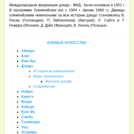
Международная федерация дзюдо - ФИД - была основана в 1951 г.
В программе Олимпийских игр с 1964 г. (кроме 1968 г.). Дважды
олимпийскими чемпионами за всю историю дзюдо становились В.
Рюска (Голландия), П. Зайзенбахер (Австрия), X. Сайто и Т.
Номура (Япония), Д. Дуйе (Франция), В. Легень (Польша).
БОЕВЫЕ ИСКУССТВА
Айкидо
Бокс
Вин Чун
Дзюдо
История возникновения
Виды тренировок
Женское дзюдо
Снаряжение
Иайдо
Каратэ
Кендо
Кобудо
Кунг Фу
Самбо
Тхеквондо
Ушу
Эскрима