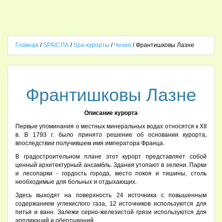
Главная
/
SPA/СПА
/
Spa-курорты
/
Чехия
/ Франтишковы Лазне
Франтишковы Лазне
Описание курорта
Первые упоминания о местных минеральных водах относятся к XII
в. В 1793 г. было принято решение об основании курорта,
впоследствии получившем имя императора Франца.
В градостроительном плане этот курорт представляет собой
ценный архитектурный ансамбль. Здания утопают в зелени. Парки
и лесопарки - гордость города, место покоя и тишины, столь
необходимые для больных и отдыхающих.
Здесь выходят на поверхность 24 источника с повышенным
содержанием углекислого газа, 12 источников используются для
питья и ванн. Залежи серно-железистой грязи используются для
аппликаций и обертываний.