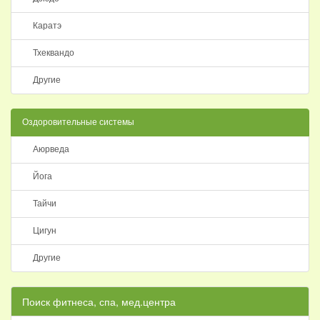
Каратэ
Тхеквандо
Другие
Оздоровительные системы
Аюрведа
Йога
Тайчи
Цигун
Другие
Поиск фитнеса, спа, мед.центра