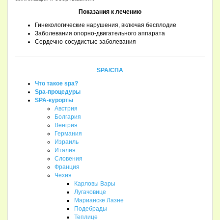
Показания к лечению
Гинекологические нарушения, включая бесплодие
Заболевания опорно-двигательного аппарата
Сердечно-сосудистые заболевания
SPA/СПА
Что такое spa?
Spa-процедуры
SPA-курорты
Австрия
Болгария
Венгрия
Германия
Израиль
Италия
Словения
Франция
Чехия
Карловы Вары
Лугачовице
Марианске Лазне
Подебрады
Теплице