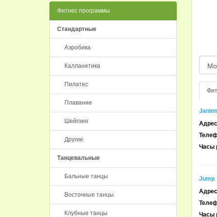
Фитнес программы
Стандартные
Аэробика
Калланетика
Пилатес
Фит
Плавание
Janinn
Шейпинг
Адрес
Телеф
Другие
Часы 
Танцевальные
Бальные танцы
Jump
Адрес
Восточные танцы
Телеф
Клубные танцы
Часы 