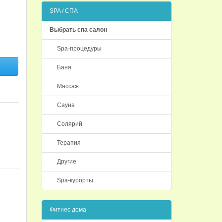
SPA / СПА
Выбрать спа салон
Spa-процедуры
Баня
Массаж
Сауна
Солярий
Терапия
Другие
Spa-курорты
Фитнес дома