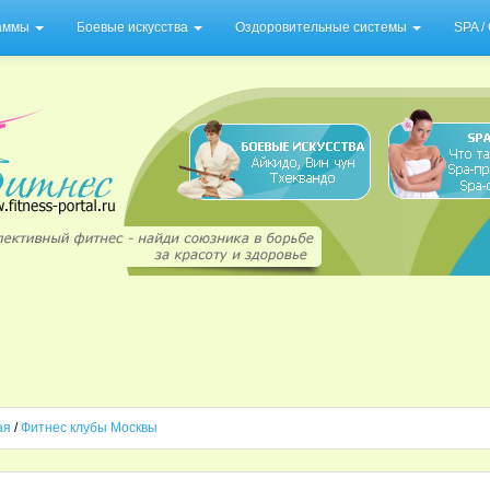
раммы
Боевые искусства
Оздоровительные системы
SPA 
ая
/
Фитнес клубы Москвы