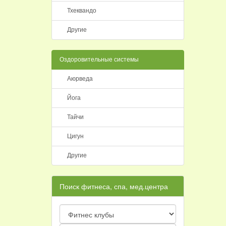
Тхеквандо
Другие
Оздоровительные системы
Аюрведа
Йога
Тайчи
Цигун
Другие
Поиск фитнеса, спа, мед.центра