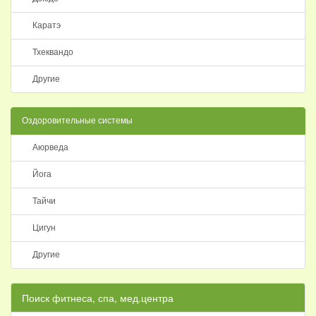
Каратэ
Тхеквандо
Другие
Оздоровительные системы
Аюрведа
Йога
Тайчи
Цигун
Другие
Поиск фитнеса, спа, мед.центра