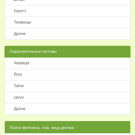
Каратэ
Тхеквандо
Другие
Оздоровительные системы
Аюрведа
Йога
Тайчи
Цигун
Другие
Поиск фитнеса, спа, мед.центра