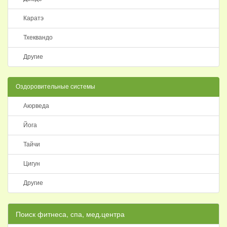
Каратэ
Тхеквандо
Другие
Оздоровительные системы
Аюрведа
Йога
Тайчи
Цигун
Другие
Поиск фитнеса, спа, мед.центра