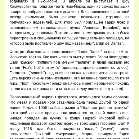
водевилях в Нью-Йорке. В апреле он выступает в шоу
Хаммерстейна. Тогда же театр Нью-Йорка, один из самых больших
в мире, преобразовывается в дом кино. Для привлечения зрителей
между фильмами было решено показывать отрывки из
популярных водевилей. Для этого был приглашен Гарри Фокс и
основанная им танцевальная группа "American Beauties", для
танцев между сеансами. В то же самое время крыша театра была
перестроена в специальную большую танцевальную площадку, на
которой было поставлено шоу под названием "Jardin de Danse".
Фокстрот был частью представления "Jardin Danse" на крыше Нью-
Йоркского театра. Как часть своего выступления Гарри Фокс делал
шаги "рысью" ("trotting") под музыку "ragtime", и люди назвали его
танец "Fox's Trot" (потом "s" пропала, а произношение осталось).
Гладкость ("smooth") - одна из основных характеристик фокстрота.
Есть версия (очень сомнительная), что название произошло из-за
лисы ("fox"), поскольку только она якобы имеет необычную походку
среди животных, когда ноги ставятся в одну линию (след в след).
Первоначальный вариант фокстрота исполнялся таким образом,
что левая и правая нога ставились одна перед другой по одной
линии. Только в 1950-ых была развита "Пересмотренная техника",
в которой левая и правая нога двигаются по своей линии, лишь
иногда попадая на чужую. К концу Первой Мировой войны
медленный фокстрот состоял всего из трех шагов (тройной шаг). К
концу 1918 года было придуманa "волна" ("wave"), также
называемая "jazz-roll". Американец Морган придумал "open