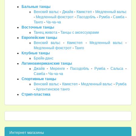
Бальные танцы
Венский вальс
-
Джайв
-
Квикстеп
-
Медленный вальс
-
Медленный фокстрот
-
Пасодобль
-
Румба
-
Самба
-
Танго
-
Ча-ча-ча
Восточные танцы
Танец живота
-
Танцы с аксессуарами
Европейские танцы
Венский вальс
-
Квикстеп
-
Медленный вальс
-
Медленный фокстрот
-
Танго
Клубные танцы
Брейк-данс
Латиноамериканские танцы
Джайв
-
Меренге
-
Пасодобль
-
Румба
-
Сальса
-
Самба
-
Ча-ча-ча
Спортивные танцы
Венский вальс
-
Квикстеп
-
Медленный вальс
-
Румба
-
Аргентинское танго
Стрип-пластика
Интернет магазины