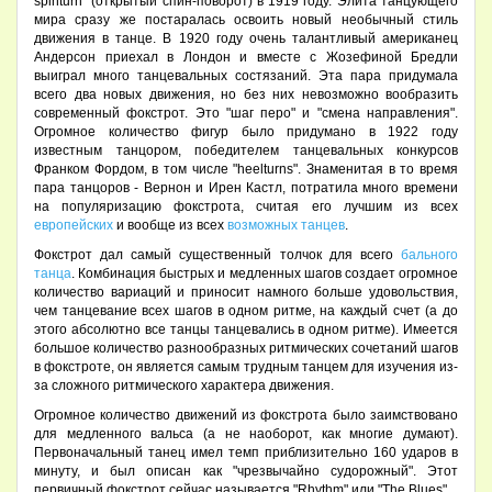
spinturn" (открытый спин-поворот) в 1919 году. Элита танцующего
мира сразу же постаралась освоить новый необычный стиль
движения в танце. В 1920 году очень талантливый американец
Андерсон приехал в Лондон и вместе с Жозефиной Бредли
выиграл много танцевальных состязаний. Эта пара придумала
всего два новых движения, но без них невозможно вообразить
современный фокстрот. Это "шаг перо" и "смена направления".
Огромное количество фигур было придумано в 1922 году
известным танцором, победителем танцевальных конкурсов
Франком Фордом, в том числе "heelturns". Знаменитая в то время
пара танцоров - Вернон и Ирен Кастл, потратила много времени
на популяризацию фокстрота, считая его лучшим из всех
европейских
и вообще из всех
возможных танцев
.
Фокстрот дал самый существенный толчок для всего
бального
танца
. Комбинация быстрых и медленных шагов создает огромное
количество вариаций и приносит намного больше удовольствия,
чем танцевание всех шагов в одном ритме, на каждый счет (а до
этого абсолютно все танцы танцевались в одном ритме). Имеется
большое количество разнообразных ритмических сочетаний шагов
в фокстроте, он является самым трудным танцем для изучения из-
за сложного ритмического характера движения.
Огромное количество движений из фокстрота было заимствовано
для медленного вальса (а не наоборот, как многие думают).
Первоначальный танец имел темп приблизительно 160 ударов в
минуту, и был описан как "чрезвычайно судорожный". Этот
первичный фокстрот сейчас называется "Rhythm" или "The Blues".