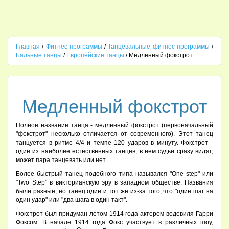
Главная
/
Фитнес программы
/
Танцевальные фитнес программы
/
Бальные танцы
/
Европейские танцы
/ Медленный фокстрот
Медленный фокстрот
Полное название танца - медленный фокстрот (первоначальный
"фокстрот" несколько отличается от современного). Этот танец
танцуется в ритме 4/4 и темпе 120 ударов в минуту. Фокстрот -
один из наиболее естественных танцев, в нем судьи сразу видят,
может пара танцевать или нет.
Более быстрый танец подобного типа назывался "One step" или
"Two Step" в викторианскую эру в западном обществе. Названия
были разные, но танец один и тот же из-за того, что "один шаг на
один удар" или "два шага в один такт".
Фокстрот был придуман летом 1914 года актером водевиля Гарри
Фоксом. В начале 1914 года Фокс участвует в различных шоу,