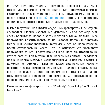
В 1922 году ритм упал и "несущиеся" ("trotting") шаги были
отвергнуты и заменены более солидными, "прогуливающимися"
("saunter"). К 1925 году танец стал очень популярным и привел к
новой революции в
европейских танцах
- стопы стали ставить
параллельно, до этого использовалась выворотная позиция.
К 1927 году танец назывался медленным фокстротом и основу его
составляли гладкие скользящие движения. Из-за популярности
среди бальных танцоров, а затем и среди обычной публики, было
необходимо развить форму танца, которая могла бы выражать
медленный синкопированный ритм 4/4 и все же пара какое-то
время оставалась на месте. Это не означает, что "фокcтрот"
необходимо забыть, просто все большее число любителей танца
хотело освоить новый танец и танцевальные оркестры создавали
новые и новые мелодии, экспериментируя с новыми звуками и
ритмами из Америки. Был придумал специальный вариант
фокстрота "social" c исполнением на месте. Однако, никакой "social
foxtrot" не является даже подобием фокcтрота из-за полного
отсутствия характера танца - продвижения. Это открывает новые
перспективы для развития и популяризации фокстрота.
Разновидности фокстрота - это "Peabody", "Quickstep" и "Foxtrot-
Roseland".
ТАНЦЕВАЛЬНЫЕ ФИТНЕС ПРОГРАММЫ