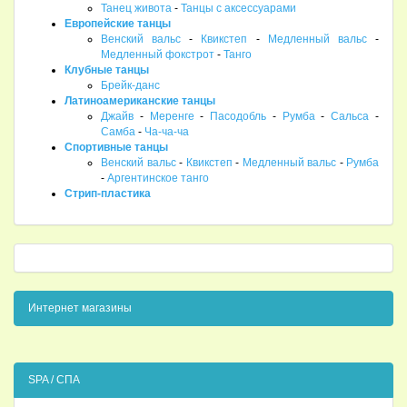
Танец живота
-
Танцы с аксессуарами
Европейские танцы
Венский вальс
-
Квикстеп
-
Медленный вальс
-
Медленный фокстрот
-
Танго
Клубные танцы
Брейк-данс
Латиноамериканские танцы
Джайв
-
Меренге
-
Пасодобль
-
Румба
-
Сальса
-
Самба
-
Ча-ча-ча
Спортивные танцы
Венский вальс
-
Квикстеп
-
Медленный вальс
-
Румба
-
Аргентинское танго
Стрип-пластика
Интернет магазины
SPA / СПА