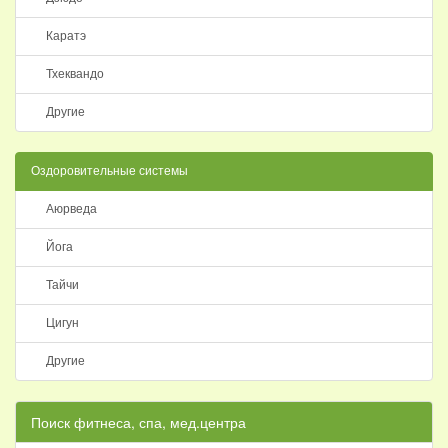
Каратэ
Тхеквандо
Другие
Оздоровительные системы
Аюрведа
Йога
Тайчи
Цигун
Другие
Поиск фитнеса, спа, мед.центра