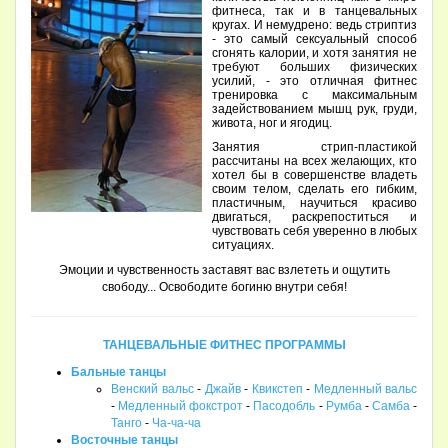
фитнеса, так и в танцевальных
кругах. И немудрено: ведь стриптиз
- это самый сексуальный способ
сгонять калории, и хотя занятия не
требуют больших физических
усилий, - это отличная фитнес
тренировка с максимальным
задействованием мышц рук, груди,
живота, ног и ягодиц.
Занятия стрип-пластикой
рассчитаны на всех желающих, кто
хотел бы в совершенстве владеть
своим телом, сделать его гибким,
пластичным, научиться красиво
двигаться, раскрепоститься и
чувствовать себя уверенно в любых
ситуациях.
Эмоции и чувственность заставят вас взлететь и ощутить
свободу... Освободите богиню внутри себя!
ТАНЦЕВАЛЬНЫЕ ФИТНЕС ПРОГРАММЫ
Бальные танцы
Венский вальс
-
Джайв
-
Квикстеп
-
Медленный вальс
-
Медленный фокстрот
-
Пасодобль
-
Румба
-
Самба
-
Танго
-
Ча-ча-ча
Восточные танцы