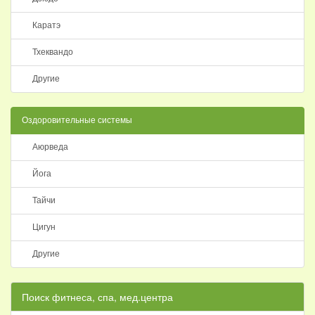
Каратэ
Тхеквандо
Другие
Оздоровительные системы
Аюрведа
Йога
Тайчи
Цигун
Другие
Поиск фитнеса, спа, мед.центра