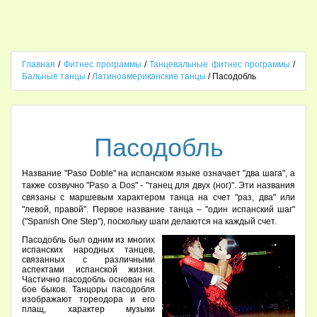
Главная
/
Фитнес программы
/
Танцевальные фитнес программы
/
Бальные танцы
/
Латиноамериканские танцы
/ Пасодобль
Пасодобль
Название "Paso Doble" на испанском языке означает "два шага", а
также созвучно "Paso a Dos" - "танец для двух (ног)". Эти названия
связаны с маршевым характером танца на счет "раз, два" или
"левой, правой". Первое название танца – "один испанский шаг"
("Spanish One Step"), поскольку шаги делаются на каждый счет.
Пасодобль был одним из многих
испанских народных танцев,
связанных с различными
аспектами испанской жизни.
Частично пасодобль основан на
бое быков. Танцоры пасодобля
изображают тореодора и его
плащ, характер музыки