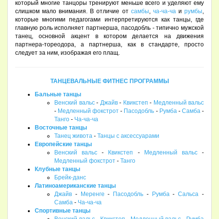
который многие танцоры тренируют меньше всего и уделяют ему
слишком мало внимания. В отличие от
самбы
,
ча-ча-ча
и
румбы
,
которые многими педагогами интерпретируются как танцы, где
главную роль исполняет партнерша, пасодобль - типично мужской
танец, основной акцент в котором делается на движения
партнера-тореодора, а партнерша, как в стандарте, просто
следует за ним, изображая его плащ.
ТАНЦЕВАЛЬНЫЕ ФИТНЕС ПРОГРАММЫ
Бальные танцы
Венский вальс
-
Джайв
-
Квикстеп
-
Медленный вальс
-
Медленный фокстрот
-
Пасодобль
-
Румба
-
Самба
-
Танго
-
Ча-ча-ча
Восточные танцы
Танец живота
-
Танцы с аксессуарами
Европейские танцы
Венский вальс
-
Квикстеп
-
Медленный вальс
-
Медленный фокстрот
-
Танго
Клубные танцы
Брейк-данс
Латиноамериканские танцы
Джайв
-
Меренге
-
Пасодобль
-
Румба
-
Сальса
-
Самба
-
Ча-ча-ча
Спортивные танцы