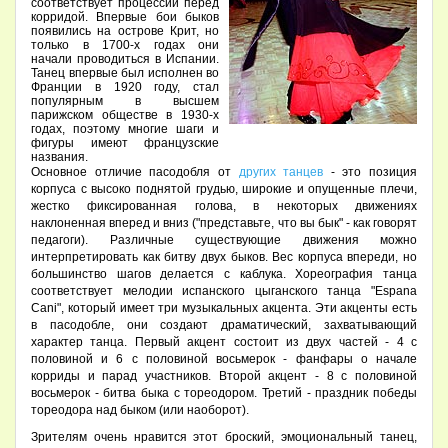
соответствует процессии перед
корридой. Впервые бои быков
появились на острове Крит, но
только в 1700-х годах они
начали проводиться в Испании.
Танец впервые был исполнен во
Франции в 1920 году, стал
популярным в высшем
парижском обществе в 1930-х
годах, поэтому многие шаги и
фигуры имеют французские
названия.
Основное отличие пасодобля от
других танцев
- это позиция
корпуса с высоко поднятой грудью, широкие и опущенные плечи,
жестко фиксированная голова, в некоторых движениях
наклоненная вперед и вниз ("представьте, что вы бык" - как говорят
педагоги). Различные существующие движения можно
интерпретировать как битву двух быков. Вес корпуса впереди, но
большинство шагов делается с каблука. Хореография танца
соответствует мелодии испанского цыганского танца "Espana
Cani", который имеет три музыкальных акцента. Эти акценты есть
в пасодобле, они создают драматический, захватывающий
характер танца. Первый акцент состоит из двух частей - 4 с
половиной и 6 с половиной восьмерок - фанфары о начале
корриды и парад участников. Второй акцент - 8 с половиной
восьмерок - битва быка с тореодором. Третий - праздник победы
тореодора над быком (или наоборот).
Зрителям очень нравится этот броский, эмоциональный танец,