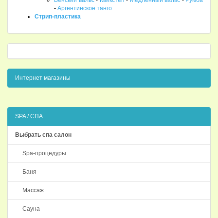
Венский вальс
-
Квикстеп
-
Медленный вальс
-
Румба
-
Аргентинское танго
Стрип-пластика
Интернет магазины
SPA / СПА
Выбрать спа салон
Spa-процедуры
Баня
Массаж
Сауна