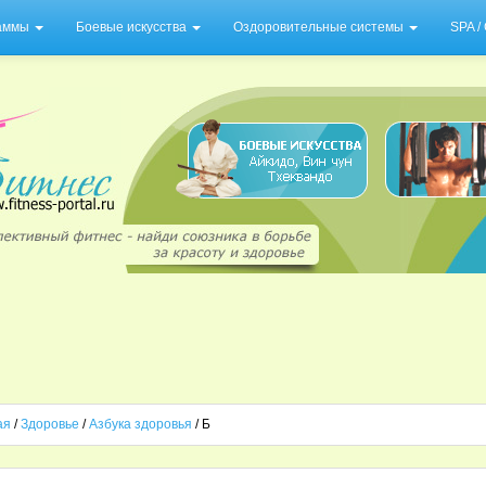
раммы
Боевые искусства
Оздоровительные системы
SPA 
ая
/
Здоровье
/
Азбука здоровья
/ Б