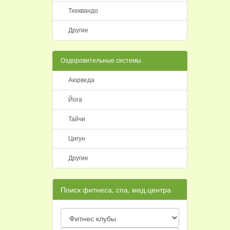
Тхеквандо
Другие
Оздоровительные системы
Аюрведа
Йога
Тайчи
Цигун
Другие
Поиск фитнеса, спа, мед.центра