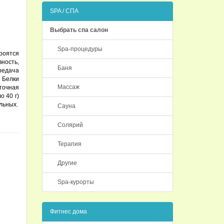
SPA / СПА
Выбрать спа салон
Spa-процедуры
роятся
ность,
Баня
едача
 Белки
Массаж
уточная
о 40 г)
льных.
Сауна
Солярий
Терапия
Другие
Spa-курорты
Фитнес дома