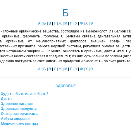
Б
А
|
Б
|
В
|
Г
|
Ж
|
М
|
П
|
У
|
Ф
|
Х
|
Э
- сложные органические вещества, состоящие из аминокислот. Из белков ст
и организма, ферменты, гормоны. С белками связана двигательная актив
та организма от неблагоприятных факторов внешней среды, пер
дственных признаков, работа нервной системы, регуляция обмена веществ.
ся источником энергии – 1 г белка, окисляясь в организме, дает 4 ккал. С
ность в белках составляет в среднем 75 г; из них чуть больше половины (окол
 должно поступать за счет животных продуктов и около 35 г – за счет растите
А
|
Б
|
В
|
Г
|
Ж
|
М
|
П
|
У
|
Ф
|
Х
|
Э
ЗДОРОВЬЕ
Худеть: быть или не быть?
Диеты
Здоровое питание
Здоровые продукты
Очищение организма
Азбука здоровья
Медицинские центры