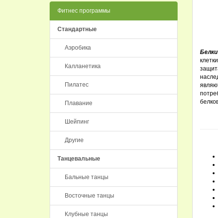
Фитнес программы
Стандартные
Аэробика
Белки
клетк
Калланетика
защи
насле
Пилатес
являют
потреб
белков
Плавание
Шейпинг
Другие
Танцевальные
Бальные танцы
Восточные танцы
Клубные танцы