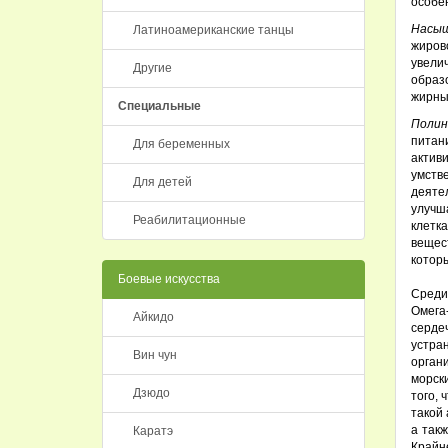
особен
Насыщ
Латиноамериканские танцы
жиров
увели
Другие
образ
жирных
Специальные
Полин
питан
Для беременных
актив
умств
Для детей
деяте
улучш
Реабилитационные
клетка
вещес
котор
Боевые искусства
Среди
Омега
Айкидо
серде
устра
Вин чун
орган
морски
Дзюдо
того,
такой 
а так
Каратэ
Крайн