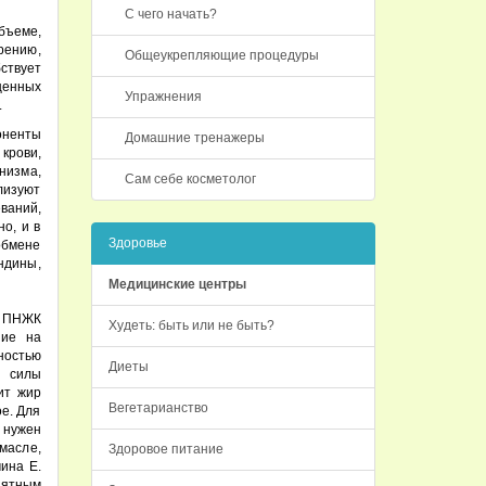
С чего начать?
бъеме,
рению,
Общеукрепляющие процедуры
ствует
щенных
Упражнения
.
оненты
Домашние тренажеры
крови,
низма,
Сам себе косметолог
лизуют
ваний,
о, и в
Здоровье
 обмене
ндины,
Медицинские центры
т ПНЖК
Худеть: быть или не быть?
ние на
ностью
Диеты
е силы
ит жир
Вегетарианство
ое. Для
 нужен
 масле,
Здоровое питание
ина E.
иятным