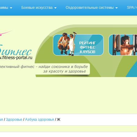
раммы
Боевые искусства
Оздоровительные системы
SPA 
ая
/
Здоровье
/
Азбука здоровья
/ Ж