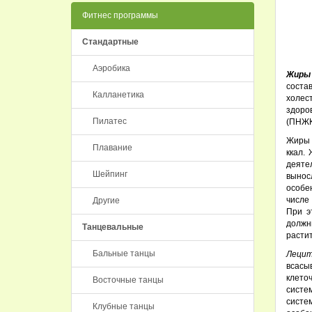
Фитнес программы
Стандартные
Аэробика
Жиры
соста
Калланетика
холес
здоро
Пилатес
(ПНЖК
Жиры 
Плавание
ккал.
деяте
Шейпинг
вынос
особен
числе
Другие
При э
должн
Танцевальные
растит
Бальные танцы
Леци
всасы
клето
Восточные танцы
систе
систе
Клубные танцы