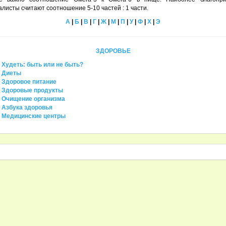
листы считают соотношение 5-10 частей : 1 части.
А
|
Б
|
В
|
Г
|
Ж
|
М
|
П
|
У
|
Ф
|
Х
|
Э
ЗДОРОВЬЕ
Худеть: быть или не быть?
Диеты
Здоровое питание
Здоровые продукты
Очищение организма
Азбука здоровья
Медицинские центры