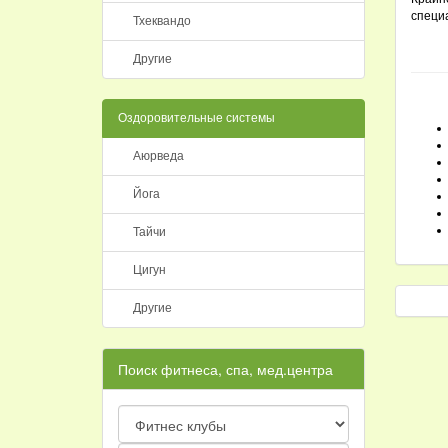
специа
Тхеквандо
Другие
Оздоровительные системы
Аюрведа
Йога
Тайчи
Цигун
Другие
Поиск фитнеса, спа, мед.центра