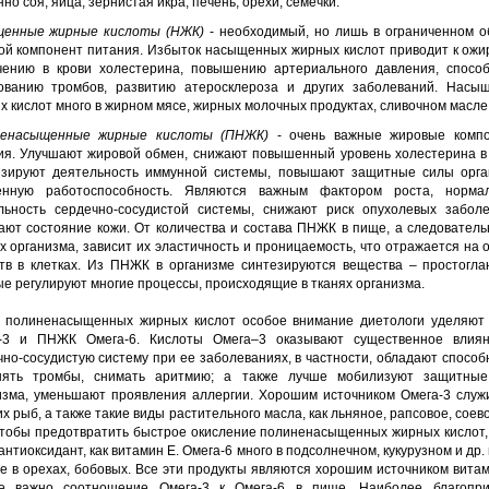
но соя, яйца, зернистая икра, печень, орехи, семечки.
енные жирные кислоты (НЖК)
- необходимый, но лишь в ограниченном о
ой компонент питания. Избыток насыщенных жирных кислот приводит к ожи
чению в крови холестерина, повышению артериального давления, способ
ованию тромбов, развитию атеросклероза и других заболеваний. Насы
 кислот много в жирном мясе, жирных молочных продуктах, сливочном масле
енасыщенные жирные кислоты (ПНЖК)
- очень важные жировые комп
ия. Улучшают жировой обмен, снижают повышенный уровень холестерина в 
изируют деятельность иммунной системы, повышают защитные силы орга
енную работоспособность. Являются важным фактором роста, норма
льность сердечно-сосудистой системы, снижают риск опухолевых заболе
ают состояние кожи. От количества и состава ПНЖК в пище, а следовательн
х организма, зависит их эластичность и проницаемость, что отражается на
тв в клетках. Из ПНЖК в организме синтезируются вещества – простогла
ые регулируют многие процессы, происходящие в тканях организма.
 полиненасыщенных жирных кислот особое внимание диетологи уделяю
-3 и ПНЖК Омега-6. Кислоты Омега–3 оказывают существенное влия
чно-сосудистую систему при ее заболеваниях, в частности, обладают способ
нять тромбы, снимать аритмию; а также лучше мобилизуют защитны
изма, уменьшают проявления аллергии. Хорошим источником Омега-3 служ
х рыб, а также такие виды растительного масла, как льняное, рапсовое, соев
 чтобы предотвратить быстрое окисление полиненасыщенных жирных кислот,
антиоксидант, как витамин E. Омега-6 много в подсолнечном, кукурузном и др.
же в орехах, бобовых. Все эти продукты являются хорошим источником витам
е важно соотношение Омега-3 к Омега-6 в пище. Наиболее благопр