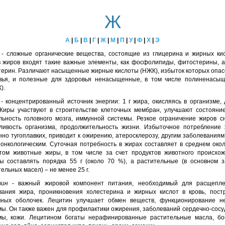
Ж
А
|
Б
|
В
|
Г
|
Ж
|
М
|
П
|
У
|
Ф
|
Х
|
Э
- сложные органические вещества, состоящие из глицерина и жирных кис
в жиров входят такие важные элементы, как фосфолипиды, фитостерины, а
терин. Различают насыщенные жирные кислоты (НЖК), избыток которых опас
вья, и полезные для здоровья ненасыщенные, в том числе полиненасы
).
- концентрированный источник энергии: 1 г жира, окисляясь в организме, 
 Жиры участвуют в строительстве клеточных мембран, улучшают состояние
льность головного мозга, иммунной системы. Резкое ограничение жиров с
ливость организма, продолжительность жизни. Избыточное потребление 
но тугоплавких, приводит к ожирению, атеросклерозу, другим заболеваниям
 онкологическим. Суточная потребность в жирах составляет в среднем около
том животные жиры, в том числе за счет продуктов животного происхож
ы составлять порядка 55 г (около 70 %), а растительные (в основном з
ельных масел) – не менее 25 г.
тин
- важный жировой компонент питания, необходимый для расщепл
вания жира, проникновения холестерина и жирных кислот в кровь, пост
чных оболочек. Лецитин улучшает обмен веществ, функционирование н
мы. Он также важен для профилактики ожирения, заболеваний сердечно-сосу
мы, кожи. Лецитином богаты нерафинированные растительные масла, бо