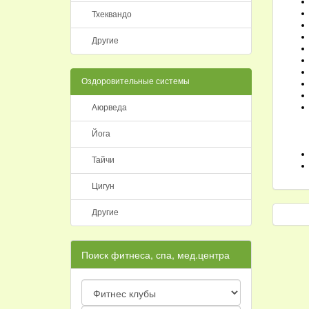
Тхеквандо
Другие
Оздоровительные системы
Аюрведа
Йога
Тайчи
Цигун
Другие
Поиск фитнеса, спа, мед.центра