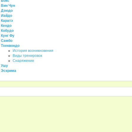
Бокс
Вин Чун
Дзюдо
Иайдо
Каратэ
Кендо
Кобудо
Кунг Фу
Самбо
Тхеквондо
История возникновения
Виды тренировок
Снаряжение
Ушу
Эскрима