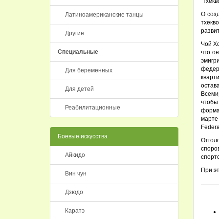
"тхекв
О соз
Латиноамериканские танцы
тхекв
развит
Другие
Чой Х
Специальные
что о
эмигр
федера
Для беременных
кварт
остава
Для детей
Всемир
чтобы
Реабилитационные
форма
марте
Federat
Боевые искусства
Отгол
споро
Айкидо
спорт
При эт
Вин чун
Дзюдо
Каратэ