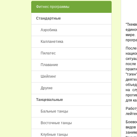
Фитнес программы
Стандартные
"Тхек
едино
Аэробика
мире.
прогр
Калланетика
После
Пилатес
нацио
ситуац
после
Плавание
практи
"тэге
Шейпинг
деяте
объед
Другие
на сл
проти
Танцевальные
для к
Работ
Бальные танцы
лейтен
Боево
Восточные танцы
видов 
заним
Клубные танцы