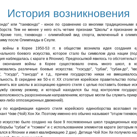
История возникновения
вондо" или "таеквондо" - юное по сравнению со многими традиционными 
борств. Тем не менее у него есть четкие признаки "Школы" и признание в
 Кроме того, тхеквондо - олимпийский вид спорта, включенный в олимп
амму после Олимпиады в Сеуле.
 войны в Корее 1950-53 гг. в обществе возникла идея создания е
нального боевого искусства, которое стало бы символом духа нации (по
ия наблюдалась с карате в Японии). Предпосылкой явилось то обстоятельст
 окончания войны в Корее существовало очень много школ, в к
ковались различные боевые искусства: "тхэсудо", "субак", "субак-до", "кв
н", "тэсудо", "тансудо" и т.д., причем государство никак не вмешивалос
льность. В середине же 50-х гг. XX столетия корейское правительство попы
инить все школы в ассоциацию единого стиля с целью поставить боевые иск
ужбу своему режиму, и который находился бы под контролем государс
воположность разрозненным направлениям, которые могли бы служить прик
аких-либо оппозиционных движений).
у по кодификации единого стиля корейского единоборства возглавил ге
ант Чхве (Чой) Хон Хи. Поэтому именно его обычно называют "отцом тхеквон
е искусство было создано на базе 9 послевоенных школ традиционных кор
борьбы "субак" и "тхэккен" и с использованием элементов карате (которым 
ался в Японии и имел квалификацию 2 дан). Детище Чой Хон Хи получило на