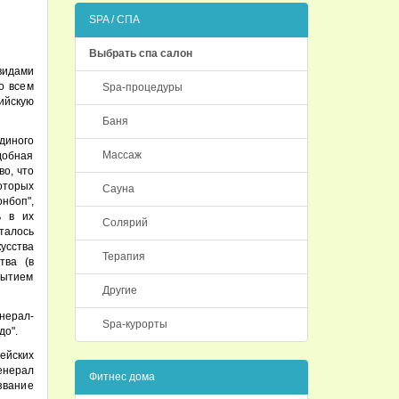
SPA / СПА
Выбрать спа салон
видами
о всем
Spa-процедуры
ийскую
Баня
диного
Массаж
добная
во, что
оторых
Сауна
онбоп",
ь в их
Солярий
талось
усства
Терапия
тва (в
рытием
Другие
нерал-
Spa-курорты
до".
ейских
генерал
Фитнес дома
звание