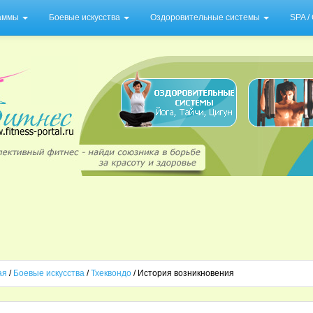
раммы
Боевые искусства
Оздоровительные системы
SPA 
ая
/
Боевые искусства
/
Тхеквондо
/ История возникновения