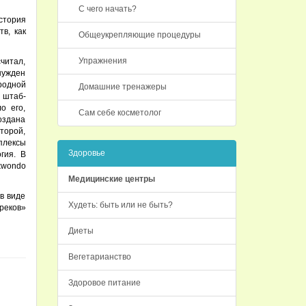
С чего начать?
стория
в, как
Общеукрепляющие процедуры
Упражнения
читал,
нужден
родной
Домашние тренажеры
ю штаб-
о его,
Сам себе косметолог
создана
оторой,
плексы
Здоровье
гия. В
kwondo
Медицинские центры
в виде
Худеть: быть или не быть?
реков»
Диеты
Вегетарианство
Здоровое питание