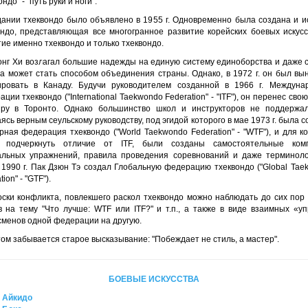
ондо" - "путь руки и ноги".
дании тхеквондо было объявлено в 1955 г. Одновременно была создана и и
ондо, представляющая все многогранное развитие корейских боевых искусст
ие именно тхеквондо и только тхеквондо.
онг Хи возлагал большие надежды на единую систему единоборства и даже с
на может стать способом объединения страны. Однако, в 1972 г. он был вы
ировать в Канаду. Будучи руководителем созданной в 1966 г. Междуна
ции тхеквондо ("International Taekwondo Federation" - "ITF"), он перенес сво
иру в Торонто. Однако большинство школ и инструкторов не поддержал
ясь верным сеульскому руководству, под эгидой которого в мае 1973 г. была 
ная федерация тхеквондо ("World Taekwondo Federation" - "WTF"), и для к
 подчеркнуть отличие от ITF, были созданы самостоятельные ком
льных упражнений, правила проведения соревнований и даже терминоло
 1990 г. Пак Дзюн Тэ создал Глобальную федерацию тхеквондо ("Global Tae
ion" - "GTF").
оски конфликта, повлекшего раскол тхеквондо можно наблюдать до сих пор 
в на тему "Что лучше: WTF или ITF?" и т.п., а также в виде взаимных «уп
сменов одной федерации на другую.
ом забывается старое высказывание: "Побеждает не стиль, а мастер".
БОЕВЫЕ ИСКУССТВА
Айкидо